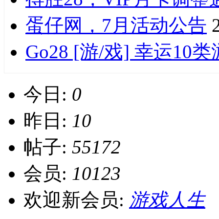
蛋仔网，7月活动公告
Go28 [游/戏] 幸运1
今日:
0
昨日:
10
帖子:
55172
会员:
10123
欢迎新会员:
游戏人生