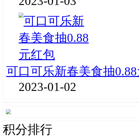
2023-01-03
可口可乐新春美食抽0.8
2023-01-02
积分排行