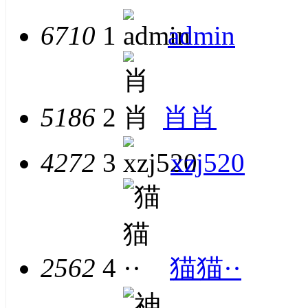
6710
1
admin
5186
2
肖肖
4272
3
xzj520
2562
4
猫猫··