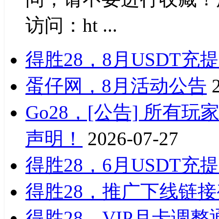
访问：ht ...
得胜28，8月USDT充
蛋仔网，8月活动公告
Go28，[公告] 所有
声明！
2026-07-27
得胜28，6月USDT充
得胜28，推广下线链
得胜28，VIP月卡调整