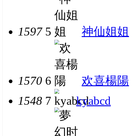
1597
5
神仙姐姐
1570
6
欢喜楊陽
1548
7
kyabcd