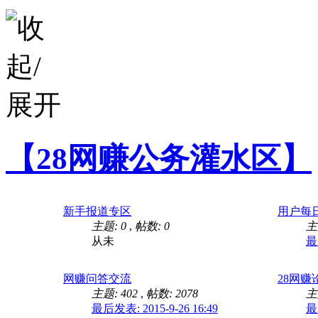
【28网赚公务灌水区】
新手报道专区
用户每
主题: 0
,
帖数: 0
主
从未
最后
网赚问答交流
28网赚
主题: 402
,
帖数: 2078
主
最后发表: 2015-9-26 16:49
最后