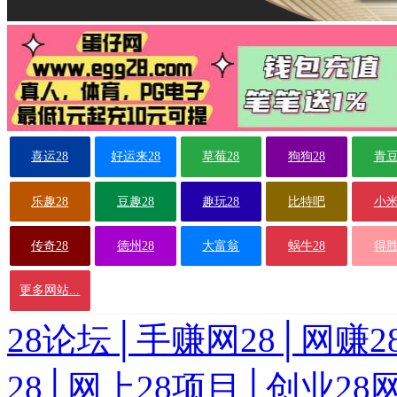
喜运28
好运来28
草莓28
狗狗28
青豆
乐趣28
豆趣28
趣玩28
比特吧
小米
传奇28
德州28
大富翁
蜗牛28
得胜
更多网站...
28论坛│手赚网28│网赚2
28│网上28项目│创业28