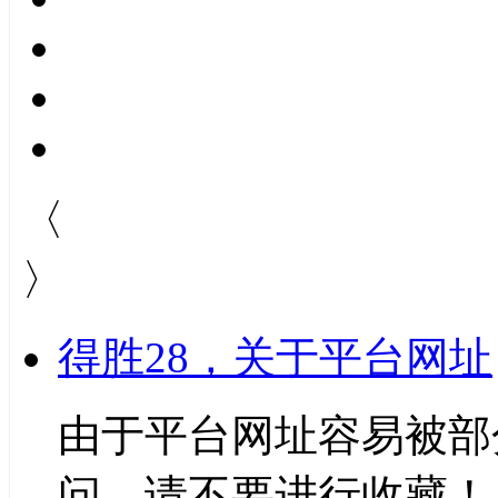
〈
〉
得胜28，关于平台网址
由于平台网址容易被部
问，请不要进行收藏！