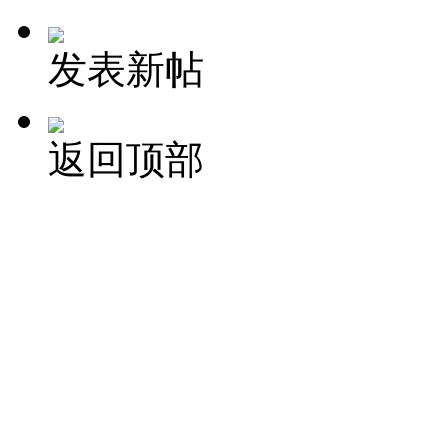
发表新帖
返回顶部