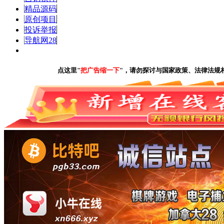
精品源码
原创项目
投诉举报
导航网28
点这里"
把广告缩一下
"，请勿探讨与国家政策、法律法规相抵