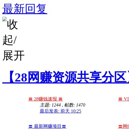
最新回复
【28网赚资源共享分区
〓 28赚钱速报 〓
〓 V
主题: 1244
,
帖数: 1470
最后发表:
前天 10:25
〓 最新网赚项目〓
〓网