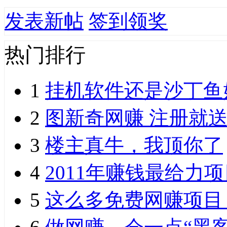
发表新帖
签到领奖
热门排行
1
挂机软件还是沙丁鱼
2
图新奇网赚 注册就送
3
楼主真牛，我顶你了
4
2011年赚钱最给力
5
这么多免费网赚项目