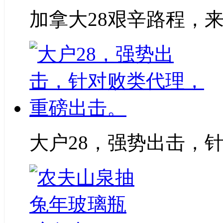
加拿大28艰辛路程，来
大户28，强势出击，