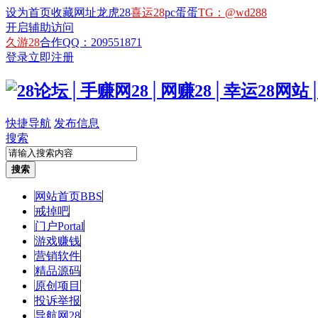
设为首页
收藏网址
龙虎28
喜运28
pc蛋蛋
TG：@wd288
开启辅助访问
久游28
合作QQ：209551871
登录
立即注册
快捷导航
发布信息
搜索
搜索
网站首页
BBS
戒掉吧
门户
Portal
游戏赚钱
营销软件
精品源码
原创项目
投诉举报
导航网28