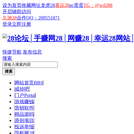
设为首页
收藏网址
龙虎28
喜运28
pc蛋蛋
TG：@wd288
开启辅助访问
久游28
合作QQ：209551871
登录
立即注册
快捷导航
发布信息
搜索
搜索
网站首页
BBS
戒掉吧
门户
Portal
游戏赚钱
营销软件
精品源码
原创项目
投诉举报
导航网28